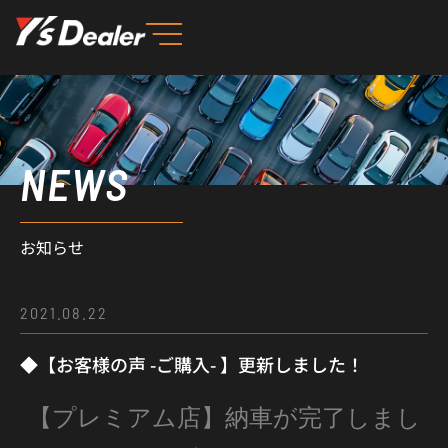
内
容
を
ス
キ
ッ
NEWS
プ
お知らせ
2021.08.22
◆【お客様の声 -ご購入- 】更新しました！
【プレミアム店】納車が完了しまし