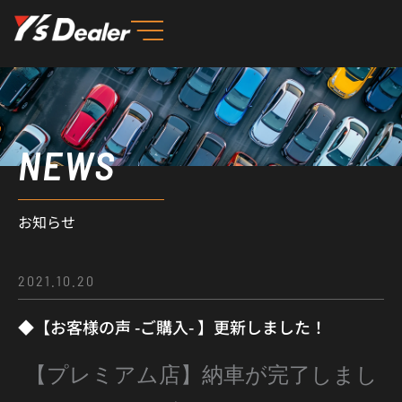
内
容
を
ス
キ
ッ
NEWS
プ
お知らせ
2021.10.20
◆【お客様の声 -ご購入- 】更新しました！
【プレミアム店】納車が完了しまし