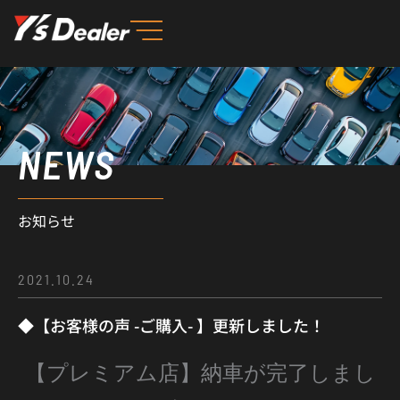
内
容
を
ス
キ
ッ
NEWS
プ
お知らせ
2021.10.24
◆【お客様の声 -ご購入- 】更新しました！
【プレミアム店】納車が完了しまし