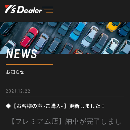
内
容
を
ス
キ
ッ
NEWS
プ
お知らせ
2021.12.22
◆【お客様の声 -ご購入- 】更新しました！
【プレミアム店】納車が完了しまし