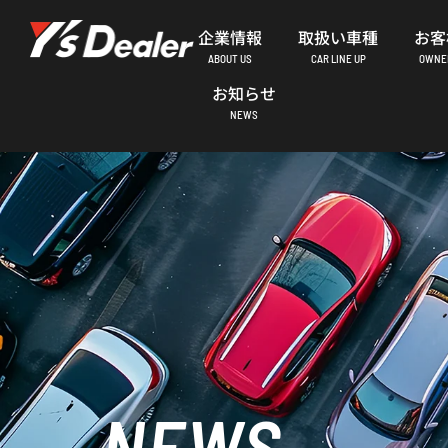
内
企業情報
取扱い車種
お客
容
ABOUT US
CAR LINE UP
OWNER
を
お知らせ
ス
NEWS
キ
ッ
プ
NEWS