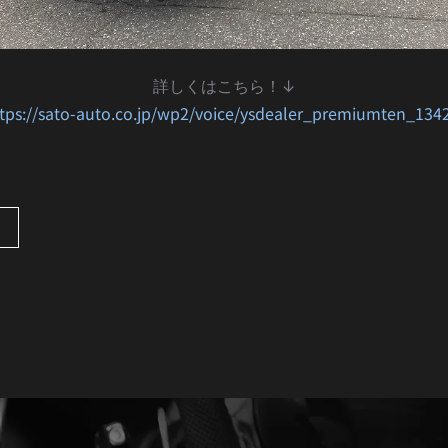
詳しくはこちら！↓
tps://sato-auto.co.jp/wp2/voice/ysdealer_premiumten_134