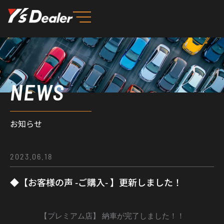
内
容
を
ス
キ
ッ
NEWS
プ
お知らせ
2023.06.18
◆【お客様の声 -ご購入- 】更新しました！
【プレミアム店】 納車が完了しました！！