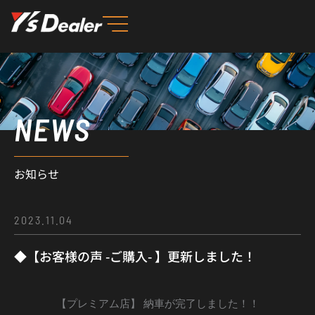
内
容
を
ス
キ
ッ
NEWS
プ
お知らせ
2023.11.04
◆【お客様の声 -ご購入- 】更新しました！
【プレミアム店】 納車が完了しました！！