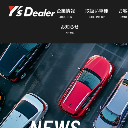
内
企業情報
取扱い車種
お客
容
ABOUT US
CAR LINE UP
OWNER
を
お知らせ
ス
NEWS
キ
ッ
プ
NEWS