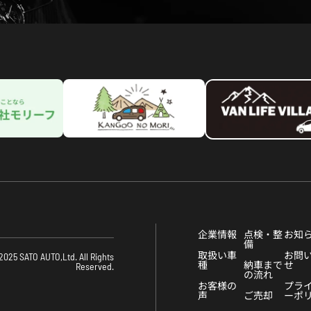
企業情報
点検・整
お知
備
取扱い車
お問
2025 SATO AUTO,Ltd. All Rights
種
納車まで
せ
Reserved.
の流れ
お客様の
プラ
声
ご売却
ーポ