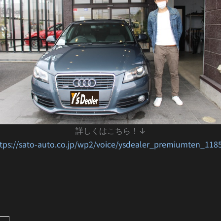
詳しくはこちら！↓
tps://sato-auto.co.jp/wp2/voice/ysdealer_premiumten_118