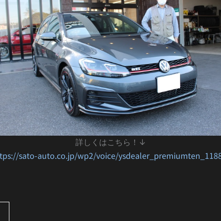
詳しくはこちら！↓
tps://sato-auto.co.jp/wp2/voice/ysdealer_premiumten_118