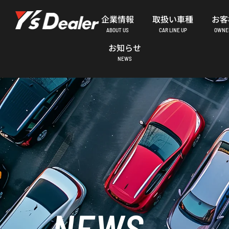
内
企業情報
取扱い車種
お客
容
ABOUT US
CAR LINE UP
OWNER
を
お知らせ
ス
NEWS
キ
ッ
プ
NEWS