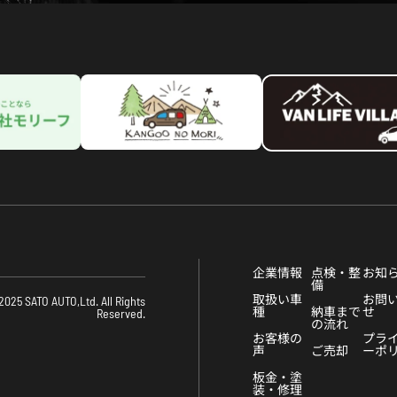
企業情報
点検・整
お知
備
取扱い車
お問
2025 SATO AUTO,Ltd. All Rights
種
納車まで
せ
Reserved.
の流れ
お客様の
プラ
声
ご売却
ーポ
板金・塗
装・修理