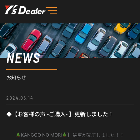
内
容
を
ス
キ
ッ
NEWS
プ
お知らせ
2024.06.14
◆【お客様の声 -ご購入- 】更新しました！
KANGOO NO MORI
】 納車が完了しました！！