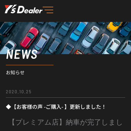
内
容
を
ス
キ
ッ
NEWS
プ
お知らせ
2020.10.25
◆【お客様の声 -ご購入- 】更新しました！
【プレミアム店】納車が完了しまし