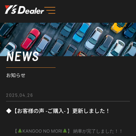
内
容
を
ス
キ
ッ
NEWS
プ
お知らせ
2025.04.26
◆【お客様の声 -ご購入- 】更新しました！
【
KANGOO NO MORI
】 納車が完了しました！！