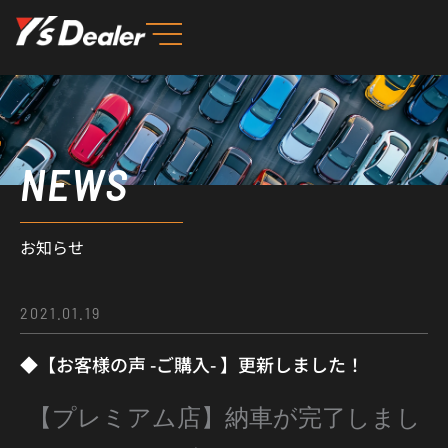
内
容
を
ス
キ
ッ
NEWS
プ
お知らせ
2021.01.19
◆【お客様の声 -ご購入- 】更新しました！
【プレミアム店】納車が完了しまし