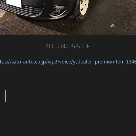
詳しくはこちら！↓
tps://sato-auto.co.jp/wp2/voice/ysdealer_premiumten_134