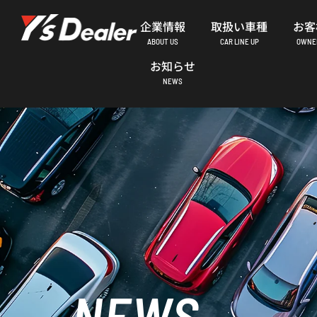
内
企業情報
取扱い車種
お客
容
ABOUT US
CAR LINE UP
OWNER
を
お知らせ
ス
NEWS
キ
ッ
プ
NEWS