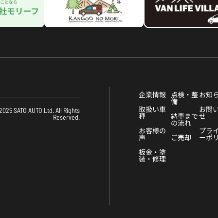
企業情報
点検・整
お知
備
取扱い車
お問
2025 SATO AUTO,Ltd. All Rights
種
納車まで
せ
Reserved.
の流れ
お客様の
プラ
声
ご売却
ーポ
板金・塗
装・修理