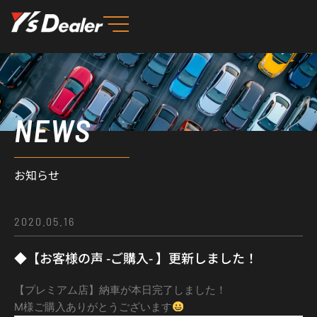
内
容
を
ス
キ
ッ
NEWS
プ
お知らせ
2020.05.16
◆【お客様の声 -ご購入- 】更新しました！
【プレミアム店】納車が本日完了しました！
M様ご購入ありがとうございます