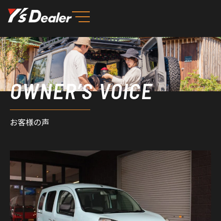
内
容
を
ス
キ
ッ
OWNER’S VOICE
プ
お客様の声