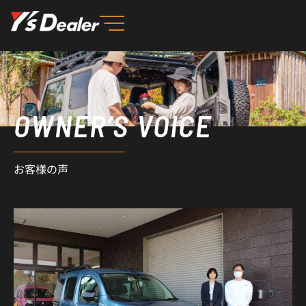
内
容
を
ス
キ
ッ
OWNER’S VOICE
プ
お客様の声