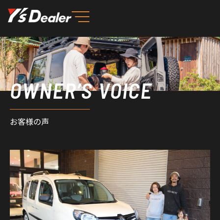
内
容
を
ス
キ
ッ
OWNER’S VOICE
プ
お客様の声