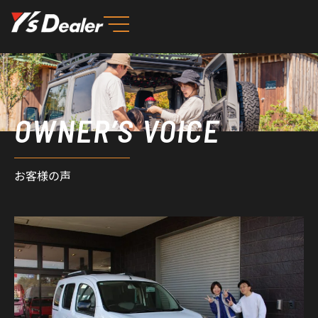
内
容
を
ス
キ
ッ
OWNER’S VOICE
プ
お客様の声