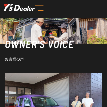
内
容
を
ス
キ
ッ
OWNER’S VOICE
プ
お客様の声