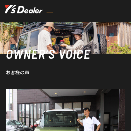
内
容
を
ス
キ
ッ
OWNER’S VOICE
プ
お客様の声