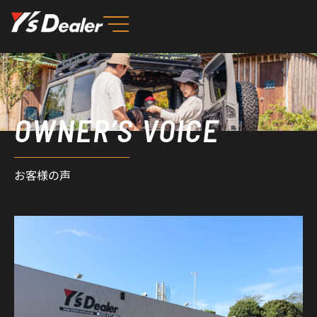
内
容
を
ス
キ
ッ
OWNER’S VOICE
プ
お客様の声