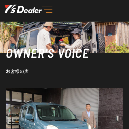
内
容
を
ス
キ
ッ
OWNER’S VOICE
プ
お客様の声