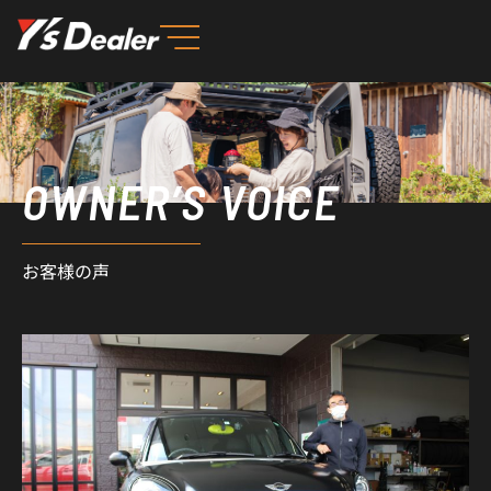
内
容
を
ス
キ
ッ
OWNER’S VOICE
プ
お客様の声