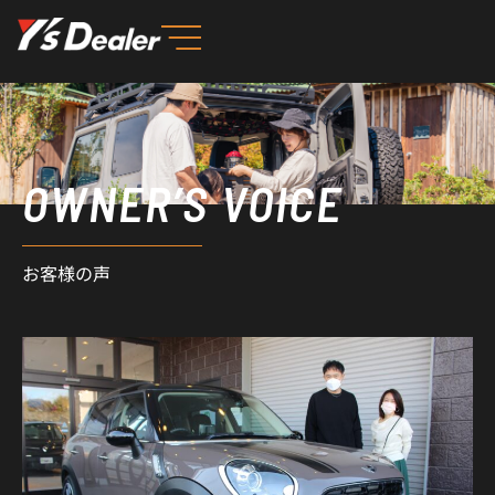
内
容
を
ス
キ
ッ
OWNER’S VOICE
プ
お客様の声