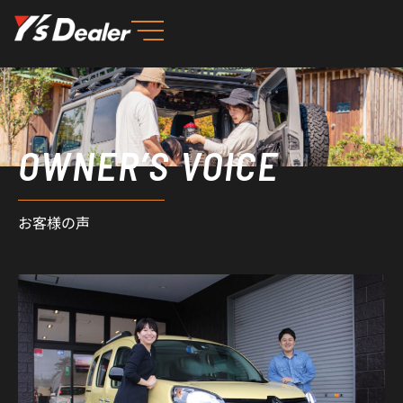
内
容
を
ス
キ
ッ
OWNER’S VOICE
プ
お客様の声