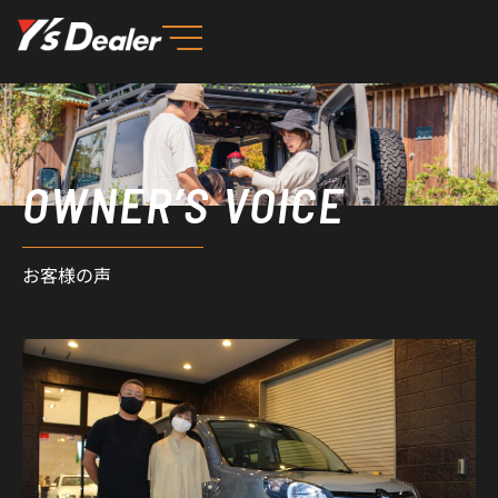
内
容
を
ス
キ
ッ
OWNER’S VOICE
プ
お客様の声