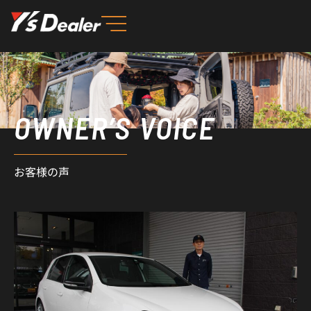
内
容
を
ス
キ
ッ
OWNER’S VOICE
プ
お客様の声