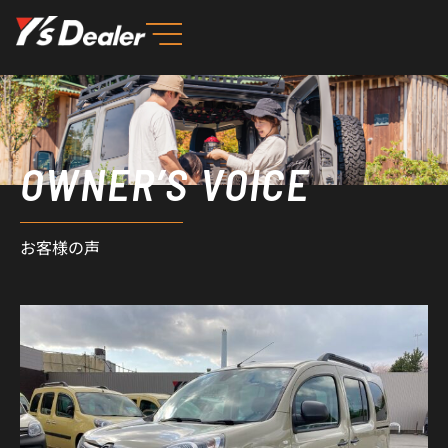
内
容
を
ス
キ
ッ
OWNER’S VOICE
プ
お客様の声