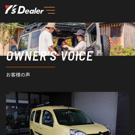
内
容
を
ス
キ
ッ
OWNER’S VOICE
プ
お客様の声