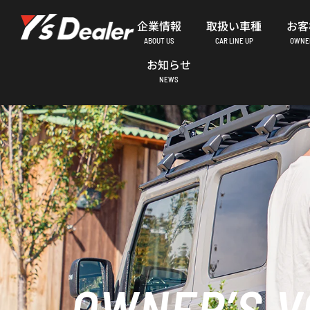
内
企業情報
取扱い車種
お客
容
ABOUT US
CAR LINE UP
OWNER
を
お知らせ
ス
NEWS
キ
ッ
プ
OWNER’S V