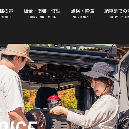
様の声
板金・塗装・修理
点検・整備
納車までの
’S VOICE
BODY / PAINT / WORK
MAINTENANCE
DELIVERY FL
OICE