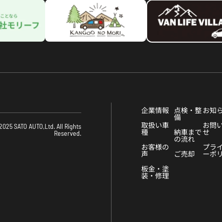
企業情報
点検・整
お知
備
取扱い車
お問
2025 SATO AUTO,Ltd. All Rights
種
納車まで
せ
Reserved.
の流れ
お客様の
プラ
声
ご売却
ーポ
板金・塗
装・修理