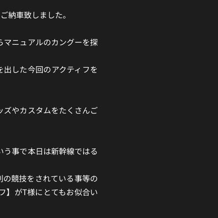
 6MTをご納車致しました。
らマニュアルのカングーを探
告を出した今回のアクティフを
ッズやカスタムをたくさんご
いう事で本日は新幹線ではる
別の競技をされている事等の
フ】がT様にとてもお似合い