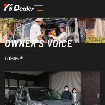
内
容
を
ス
キ
ッ
OWNER’S VOICE
プ
お客様の声