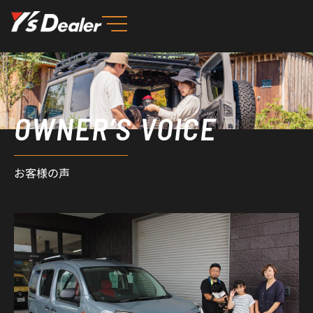
内
容
を
ス
キ
ッ
OWNER’S VOICE
プ
お客様の声