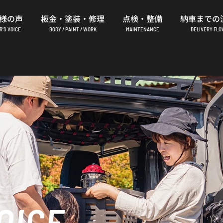
様の声
板金・塗装・修理
点検・整備
納車までの
’S VOICE
BODY / PAINT / WORK
MAINTENANCE
DELIVERY FL
OICE