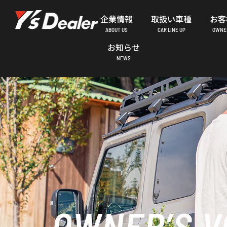
内
企業情報
取扱い車種
お客
容
ABOUT US
CAR LINE UP
OWNER
を
お知らせ
ス
NEWS
キ
ッ
プ
OWNER’S V