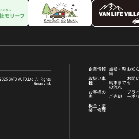
企業情報
点検・整
お知
備
取扱い車
お問
2025 SATO AUTO,Ltd. All Rights
種
納車まで
せ
Reserved.
の流れ
お客様の
プラ
声
ご売却
ーポ
板金・塗
装・修理