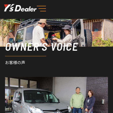
内
容
を
ス
キ
ッ
OWNER’S VOICE
プ
お客様の声